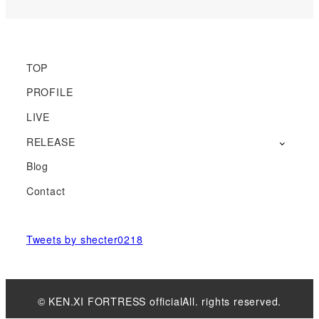
ー
ー
ー
ー
項
項
項
項
目
目
目
目
TOP
PROFILE
LIVE
RELEASE
Blog
Contact
Tweets by shecter0218
© KEN.XI FORTRESS officialAll. rights reserved.